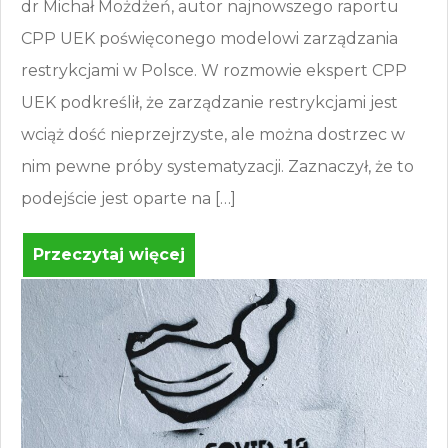
dr Michał Możdżeń, autor najnowszego raportu
CPP UEK poświęconego modelowi zarządzania
restrykcjami w Polsce. W rozmowie ekspert CPP
UEK podkreślił, że zarządzanie restrykcjami jest
wciąż dość nieprzejrzyste, ale można dostrzec w
nim pewne próby systematyzacji. Zaznaczył, że to
podejście jest oparte na […]
Przeczytaj więcej