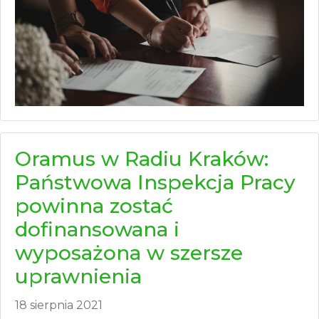
Oramus w Radiu Kraków:
Państwowa Inspekcja Pracy
powinna zostać
dofinansowana i
wyposażona w szersze
uprawnienia
18 sierpnia 2021