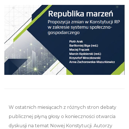
W ostatnich miesiącach z różnych stron debaty
publicznej płyną głosy o konieczności otwarcia
dyskusji na temat Nowej Konstytucji. Autorzy