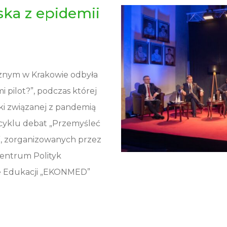
ska z epidemii
cznym w Krakowie odbyła
 pilot?”, podczas której
ki związanej z pandemią
 cyklu debat „Przemyśleć
”, zorganizowanych przez
entrum Polityk
ie Edukacji „EKONMED”