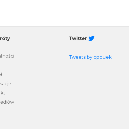
róty
Twitter
lności
Tweets by cppuek
ł
kacje
akt
mediów