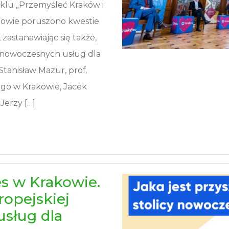
cyklu „Przemyśleć Kraków i
mowie poruszono kwestie
astanawiając się także,
ę nowoczesnych usług dla
 Stanisław Mazur, prof.
go w Krakowie, Jacek
Jerzy […]
s w Krakowie.
ropejskiej
usług dla