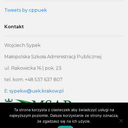
Tweets by cppuek
Kontakt
Wojciech Sypek
Małopolska Szkoła Administracji Publicznej
ul. Rakowicka 16 | pok. 23
tel. kom. +48 537 637 807
E: sypekw@uek.krakow.pl
Ta strona korzysta z ciasteczek aby świadczyć usługi na
najwyższym poziomie. Dalsze korzystanie ze strony oznacza,
że zgadzasz się na ich użycie.
Polityka Prywatności