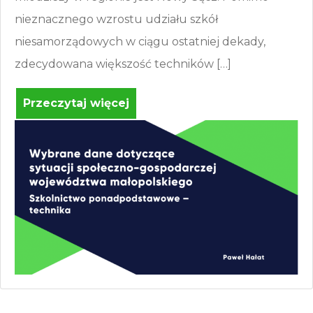
nieznacznego wzrostu udziału szkół
niesamorządowych w ciągu ostatniej dekady,
zdecydowana większość techników […]
Przeczytaj więcej