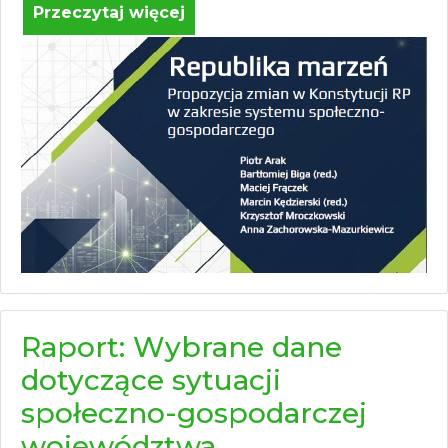
Przeczytaj więcej
Raport: Wybrane dane
dotyczące sytuacji
społeczno-gospodarczej
województwa