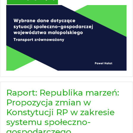
Raport: Republika marzeń:
Propozycja zmian w
Konstytucji RP w zakresie
systemu społeczno-
gospodarczego