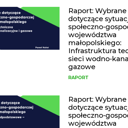
Raport: Wybrane
dotyczące sytuacj
społeczno-gospo
województwa
małopolskiego:
Infrastruktura te
sieci wodno-kanal
gazowe
RAPORT
Raport: Wybrane
dotyczące sytuacj
społeczno-gospo
województwa