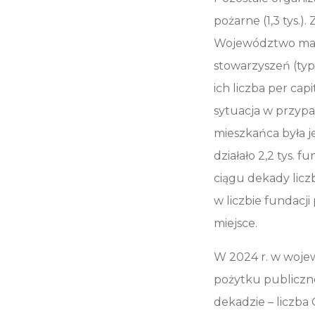
pożarne (1,3 tys.)
Województwo mało
stowarzyszeń (ty
ich liczba per cap
sytuacja w przypa
mieszkańca była j
działało 2,2 tys. 
ciągu dekady lic
w liczbie fundacj
miejsce.
W 2024 r. w wojew
pożytku publiczneg
dekadzie – liczba 