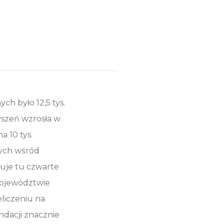
h było 12,5 tys.
zyszeń wzrosła w
 10 tys.
zych wśród
uje tu czwarte
województwie
eliczeniu na
ndacji znacznie