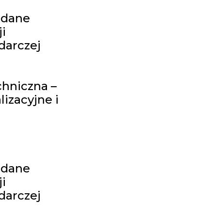
 dane
i
darczej
chniczna –
izacyjne i
 dane
i
darczej