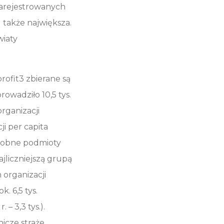
zarejestrowanych
u także największa.
wiaty
rofit3 zbierane są
owadziło 10,5 tys.
rganizacji
i per capita
odobne podmioty
ajliczniejszą grupą
 organizacji
. 6,5 tys.
– 3,3 tys.).
nicze straże