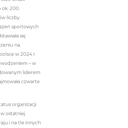
 ok. 200.
w liczby
yszeń sportowych
stawiała się
czeniu na
polsce w 2024 r.
m powodzeniem – w
cydowanym liderem
zajmowała czwarte
atus organizacji
w ostatniej
ju i na tle innych