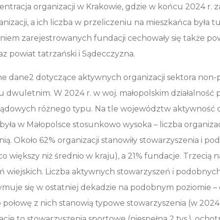
entracja organizacji w Krakowie, gdzie w końcu 2024 r. 
nizacji, a ich liczba w przeliczeniu na mieszkańca była t
iem zarejestrowanych fundacji cechowały się także po
z powiat tatrzański i Sądecczyzna.
ne dane2 dotyczące aktywnych organizacji sektora non-p
 dwuletnim. W 2024 r. w woj. małopolskim działalność pr
rządowych różnego typu. Na tle województw aktywność o
 była w Małopolsce stosunkowo wysoka – liczba organizacj
nią. Około 62% organizacji stanowiły stowarzyszenia i p
eco większy niż średnio w kraju), a 21% fundacje. Trzecią n
ń wiejskich. Liczba aktywnych stowarzyszeń i podobnych
muje się w ostatniej dekadzie na podobnym poziomie – ok
połowę z nich stanowią typowe stowarzyszenia (w 2024 r. 
cje to stowarzyszenia sportowe (niespełna 2 tys.), ochot