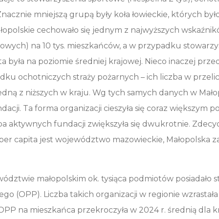
. Znacznie mniejszą grupą były koła łowieckie, których było
polskie cechowało się jednym z najwyższych wskaźnikó
powych) na 10 tys. mieszkańców, a w przypadku stowarz
ita była na poziomie średniej krajowej. Nieco inaczej przed
dku ochotniczych straży pożarnych – ich liczba w przeli
edną z niższych w kraju. Wg tych samych danych w Mało
fundacji. Ta forma organizacji cieszyła się coraz większy
zba aktywnych fundacji zwiększyła się dwukrotnie. Zde
i per capita jest województwo mazowieckie, Małopolska 
ództwie małopolskim ok. tysiąca podmiotów posiadało st
o (OPP). Liczba takich organizacji w regionie wzrastała 
OPP na mieszkańca przekroczyła w 2024 r. średnią dla kra