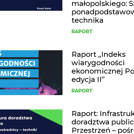
małopolskiego: S
ponadpodstawow
technika
RAPORT
Raport „Indeks
wiarygodności
ekonomicznej Pol
edycja II”
RAPORT
Raport: Infrastru
doradztwa publi
Przestrzeń – pośr