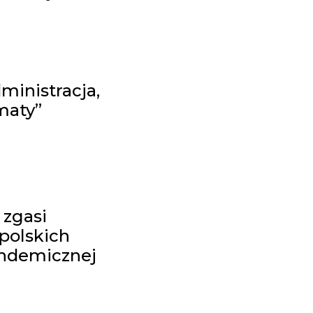
ministracja,
maty”
 zgasi
 polskich
andemicznej