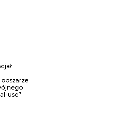
cjał
 obszarze
wójnego
al-use”