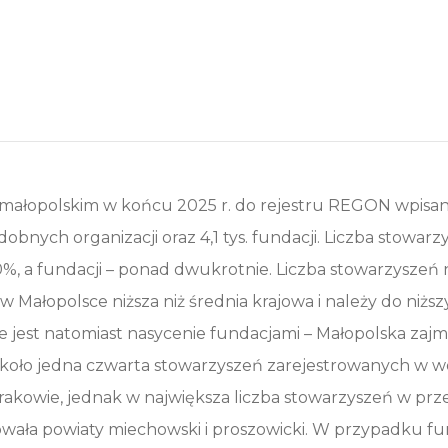
ałopolskim w końcu 2025 r. do rejestru REGON wpisanyc
obnych organizacji oraz 4,1 tys. fundacji. Liczba stowar
%, a fundacji – ponad dwukrotnie. Liczba stowarzyszeń na
w Małopolsce niższa niż średnia krajowa i należy do niżs
jest natomiast nasycenie fundacjami – Małopolska zajm
 Około jedna czwarta stowarzyszeń zarejestrowanych w 
Krakowie, jednak w największa liczba stowarzyszeń w prz
ała powiaty miechowski i proszowicki. W przypadku fu