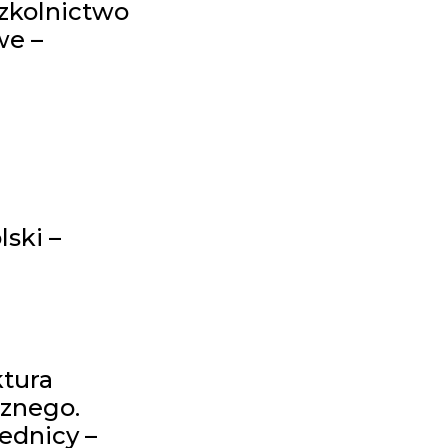
zkolnictwo
e –
ski –
ktura
cznego.
ednicy –