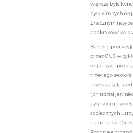
większa była konc
było 63% tych orga
Znacznym nasycen
podkrakowskie ora
Bardziej precyzyj
przez GUS w cyklu
organizacji poza
trzeciego sektora
przekraczała śred
(ich udział jest ni
były koła gospody
społecznych utrzy
podmiotów. Około 
Pozostałe organiza