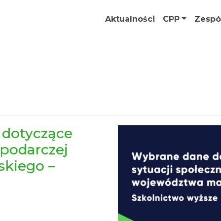
Aktualności
CPP
Zespó
 dotyczące
spodarczej
kiego –