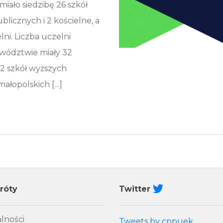
iało siedzibę 26 szkół
blicznych i 2 kościelne, a
lni. Liczba uczelni
jewództwie miały 32
12 szkół wyższych
małopolskich […]
róty
Twitter
lności
Tweets by cppuek