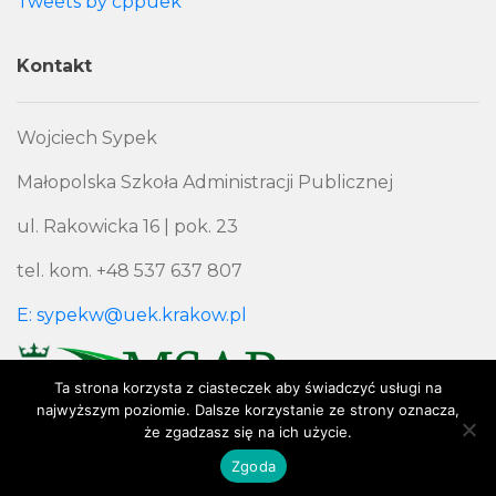
Tweets by cppuek
Kontakt
Wojciech Sypek
Małopolska Szkoła Administracji Publicznej
ul. Rakowicka 16 | pok. 23
tel. kom. +48 537 637 807
E: sypekw@uek.krakow.pl
Ta strona korzysta z ciasteczek aby świadczyć usługi na
najwyższym poziomie. Dalsze korzystanie ze strony oznacza,
że zgadzasz się na ich użycie.
Polityka Prywatności
Zgoda