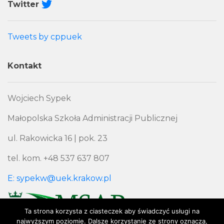
Twitter
Tweets by cppuek
Kontakt
Wojciech Sypek
Małopolska Szkoła Administracji Publicznej
ul. Rakowicka 16 | pok. 23
tel. kom. +48 537 637 807
E: sypekw@uek.krakow.pl
Ta strona korzysta z ciasteczek aby świadczyć usługi na
najwyższym poziomie. Dalsze korzystanie ze strony oznacza,