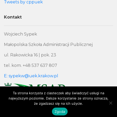
Tweets by cppuek
Kontakt
Wojciech Sypek
Małopolska Szkoła Administracji Publicznej
ul. Rakowicka 16 | pok. 23
tel. kom. +48 537 637 807
E: sypekw@uek.krakow.pl
Ta strona korzysta z ciasteczek aby świadczyć usługi na
najwyższym poziomie. Dalsze korzystanie ze strony oznacza,
że zgadzasz się na ich użycie.
Polityka Prywatności
Zgoda