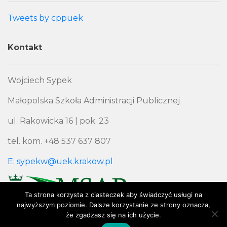
Tweets by cppuek
Kontakt
Wojciech Sypek
Małopolska Szkoła Administracji Publicznej
ul. Rakowicka 16 | pok. 23
tel. kom. +48 537 637 807
E: sypekw@uek.krakow.pl
Ta strona korzysta z ciasteczek aby świadczyć usługi na
najwyższym poziomie. Dalsze korzystanie ze strony oznacza,
że zgadzasz się na ich użycie.
Polityka Prywatności