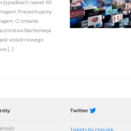
 przypadkach nawet 60
wynajem. Prezentujemy
najem. O zmianie
autorstwa Bartłomieja
 jest wokół nowego
wa […]
róty
Twitter
lności
Tweets by cppuek