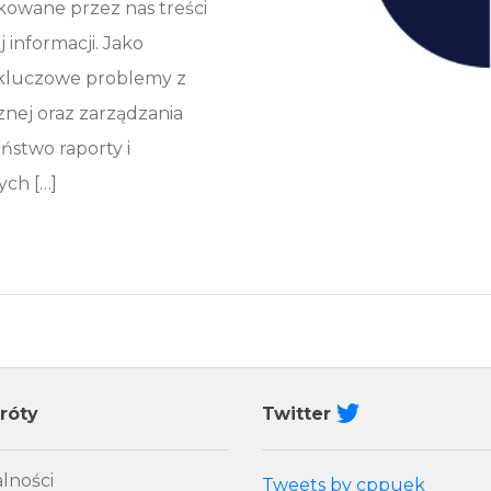
kowane przez nas treści
informacji. Jako
 kluczowe problemy z
cznej oraz zarządzania
ństwo raporty i
ch […]
róty
Twitter
lności
Tweets by cppuek