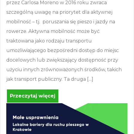
przez Carlosa Moreno w 2016 roku zwraca
szczególną uwagę na priorytet dla aktywnej
mobilność – tj. poruszania się pieszo i jazdy na
rowerze. Aktywna mobilność może być
traktowana jako rodzaju transportu
umożliwiającego bezpośredni dostęp do miejsc
docelowych lub zwiększający dostępność przy
użyciu innych zrównoważonych środków, takich
jak transport publiczny. Ta druga […]
Przeczytaj więcej