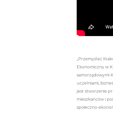
„Przemyśleć Krakó
Ekonomiczny w Kr
samorządowymi Kr
uczelniami, bizn
jest stworzenie p
mieszkańców i po
społeczno-ekonom