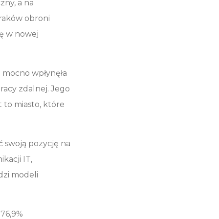
zny, a na
raków obroni
ię w nowej
ia mocno wpłynęła
acy zdalnej. Jego
 to miasto, które
ć swoją pozycję na
acji IT,
zi modeli
 76,9%