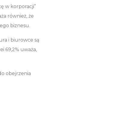
ę w korporacji”
ża również, że
wego biznesu.
ura i biurowce są
ei 69,2% uważa,
do obejrzenia