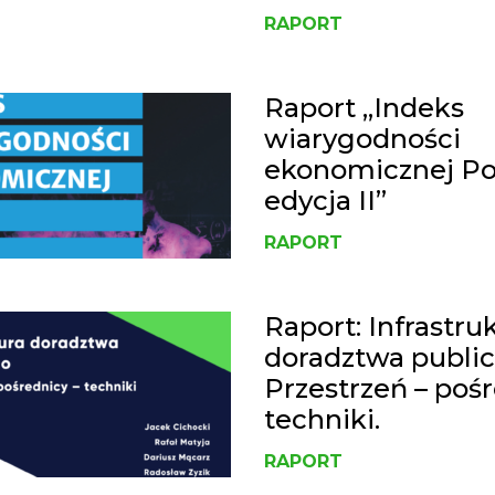
RAPORT
Raport „Indeks
wiarygodności
ekonomicznej Pol
edycja II”
RAPORT
Raport: Infrastru
doradztwa publi
Przestrzeń – pośr
techniki.
RAPORT