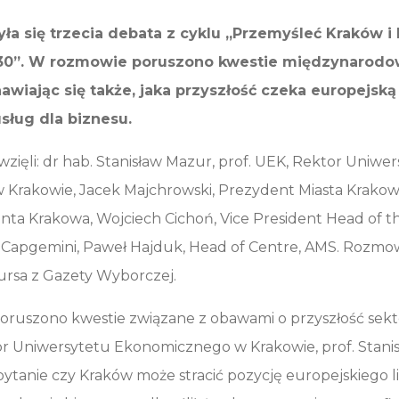
yła się trzecia debata z cyklu „Przemyśleć Kraków i
30”. W rozmowie poruszono kwestie międzynarodo
awiając się także, jaka przyszłość czeka europejską 
ług dla biznesu.
wzięli: dr hab. Stanisław Mazur, prof. UEK, Rektor Uniwe
Krakowie, Jacek Majchrowski, Prezydent Miasta Krakow
nta Krakowa, Wojciech Cichoń, Vice President Head of 
s, Capgemini, Paweł Hajduk, Head of Centre, AMS. Rozm
ursa z Gazety Wyborczej.
poruszono kwestie związane z obawami o przyszłość sek
r Uniwersytetu Ekonomicznego w Krakowie, prof. Stani
ytanie czy Kraków może stracić pozycję europejskiego l