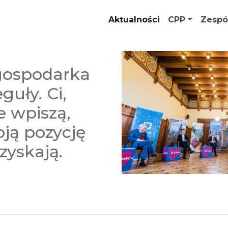
Aktualności
CPP
Zespó
gospodarka
guły. Ci,
e wpiszą,
ją pozycję
zyskają.