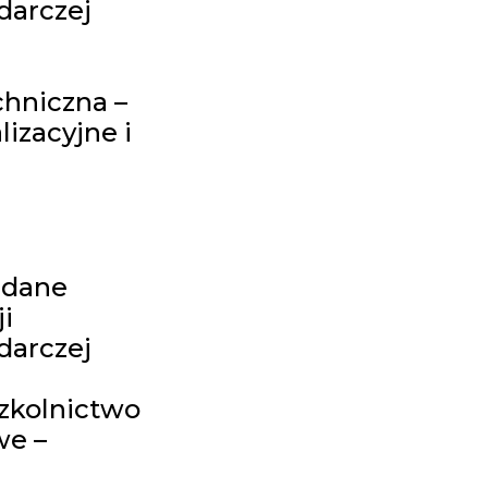
darczej
chniczna –
izacyjne i
 dane
i
darczej
zkolnictwo
e –