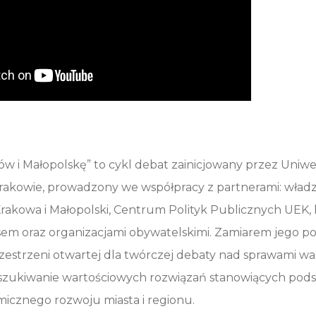
w i Małopolskę” to cykl debat zainicjowany przez Uniwe
akowie, prowadzony we współpracy z partnerami: wład
akowa i Małopolski, Centrum Polityk Publicznych UEK,
esem oraz organizacjami obywatelskimi. Zamiarem jego
rzestrzeni otwartej dla twórczej debaty nad sprawami w
szukiwanie wartościowych rozwiązań stanowiących pods
icznego rozwoju miasta i regionu.