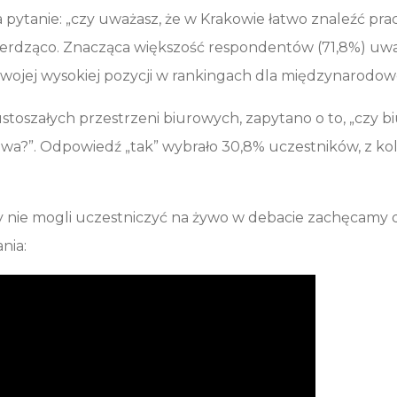
pytanie: „czy uważasz, że w Krakowie łatwo znaleźć prac
ierdząco. Znacząca większość respondentów (71,8%) uwa
 swojej wysokiej pozycji w rankingach dla międzynarodo
toszałych przestrzeni biurowych, zapytano o to, „czy bi
owa?”. Odpowiedź „tak” wybrało 30,8% uczestników, z kol
y nie mogli uczestniczyć na żywo w debacie zachęcamy 
nia: