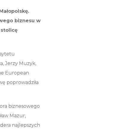
 Małopolskę.
wego biznesu w
stolicę
rsytetu
a, Jerzy Muzyk,
the European
owę poprowadziła
tora biznesowego
sław Mazur,
idera najlepszych