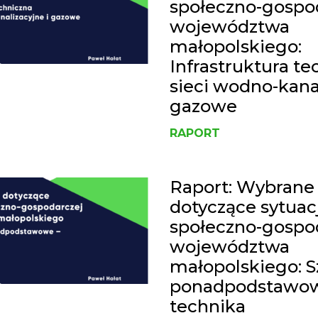
społeczno-gospo
województwa
małopolskiego:
Infrastruktura te
sieci wodno-kanal
gazowe
RAPORT
Raport: Wybrane
dotyczące sytuacj
społeczno-gospo
województwa
małopolskiego: S
ponadpodstawow
technika