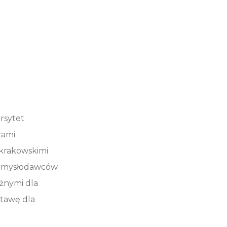
rsytet
zami
 krakowskimi
 pomysłodawców
ażnymi dla
tawę dla