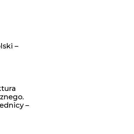
ski –
ktura
cznego.
ednicy –