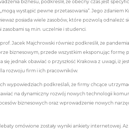
adzenia biznesu, podkreślił, że obecny czas jest specyfic
„mogą wystąpić pewne przetasowania”. Jego zdaniem K
onieważ posiada wiele zasobów, które pozwolą odnaleźć s
 zasobami są m.in. uczelnie i studenci.
prof. Jacek Majchrowski również podkreślił, że pandem
orze biznesowym, przede wszystkim eksponując formę pr
 się jednak obawiać o przyszłość Krakowa z uwagi, iż jest
la rozwoju firm i ich pracowników.
ch wypowiedziach podkreślali, że firmy chcące utrzyma
awiać na dynamiczny rozwój nowych technologii komunik
ocesów biznesowych oraz wprowadzenie nowych narzęd
debaty omówione zostały wyniki ankiety internetowej. Aż