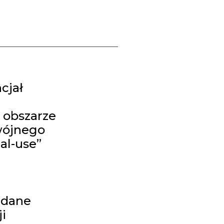
cjał
 obszarze
wójnego
al-use”
 dane
i