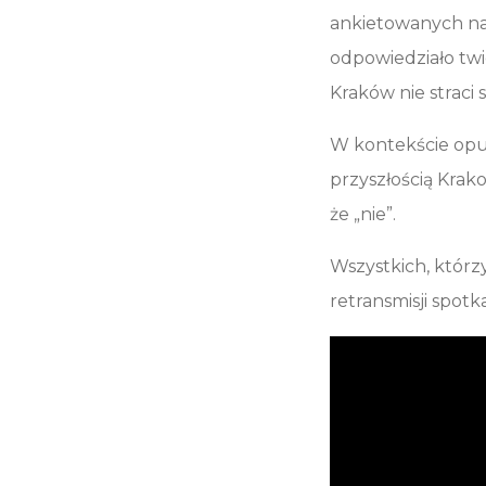
ankietowanych na 
odpowiedziało tw
Kraków nie straci
W kontekście opus
przyszłością Krak
że „nie”.
Wszystkich, którz
retransmisji spotka