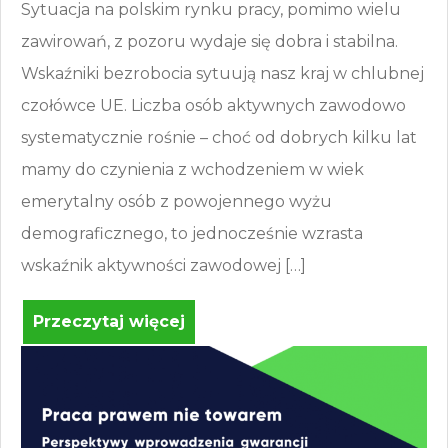
Sytuacja na polskim rynku pracy, pomimo wielu
zawirowań, z pozoru wydaje się dobra i stabilna.
Wskaźniki bezrobocia sytuują nasz kraj w chlubnej
czołówce UE. Liczba osób aktywnych zawodowo
systematycznie rośnie – choć od dobrych kilku lat
mamy do czynienia z wchodzeniem w wiek
emerytalny osób z powojennego wyżu
demograficznego, to jednocześnie wzrasta
wskaźnik aktywności zawodowej […]
Przeczytaj więcej