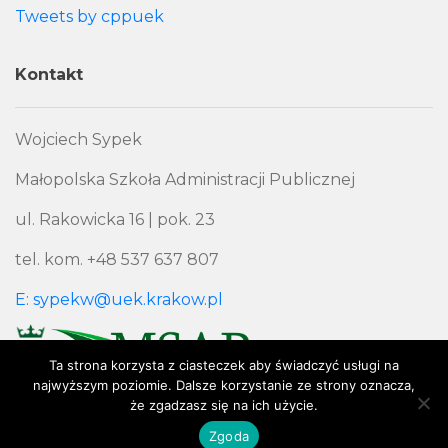
Tweets by cppuek
Kontakt
Wojciech Sypek
Małopolska Szkoła Administracji Publicznej
ul. Rakowicka 16 | pok. 23
tel. kom. +48 537 637 807
E: sypekw@uek.krakow.pl
Ta strona korzysta z ciasteczek aby świadczyć usługi na
najwyższym poziomie. Dalsze korzystanie ze strony oznacza,
że zgadzasz się na ich użycie.
Polityka Prywatności
Zgoda